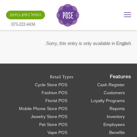
מה שם החנות שלך?
התחל ניסיון בחינם
.gotpose.com
GO
073-222-4434
.
Sorry, this entry is only available in
English
Features
Retail Types
Cycle Store POS
Cash Register
Fashion POS
Customers
Florist POS
Loyalty Programs
Mobile Phone Store POS
Reports
Jewelry Store POS
Inventory
Pet Store POS
Employees
Vape POS
Benefits