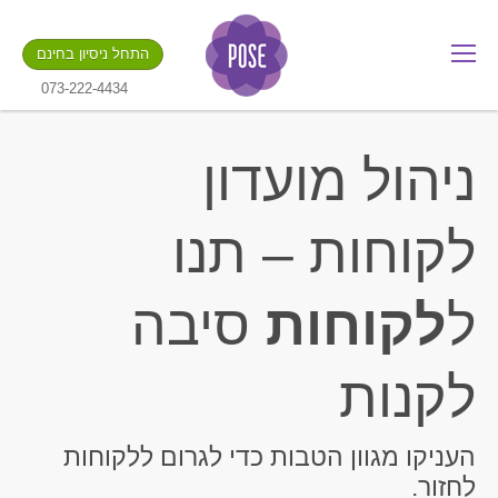
מה שם החנות שלך?
התחל ניסיון בחינם
.gotpose.com
GO
073-222-4434
ניהול מועדון
לקוחות – תנו
ל
לקוחות
סיבה
לקנות
העניקו מגוון הטבות כדי לגרום ללקוחות
לחזור.