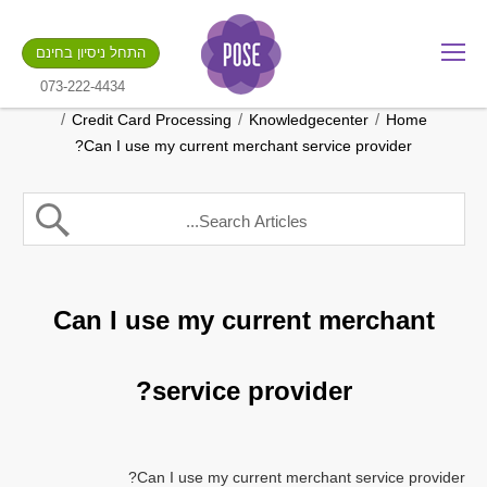
מה שם החנות שלך?
התחל ניסיון בחינם
.gotpose.com
GO
073-222-4434
/
/
/
Credit Card Processing
Knowledgecenter
Home
Can I use my current merchant service provider?
Can I use my current merchant
service provider?
Can I use my current merchant service provider?