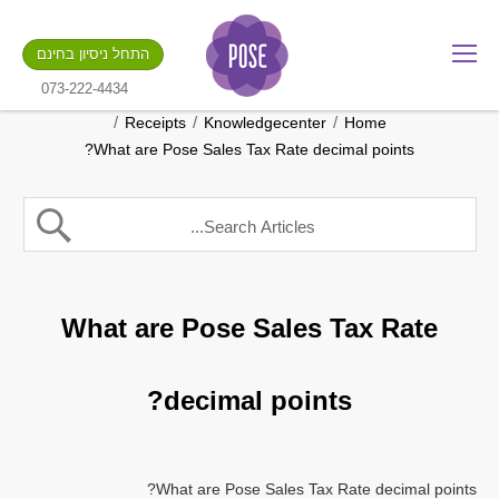
מה שם החנות שלך?
התחל ניסיון בחינם
.gotpose.com
GO
073-222-4434
/
/
/
Receipts
Knowledgecenter
Home
What are Pose Sales Tax Rate decimal points?
What are Pose Sales Tax Rate
decimal points?
What are Pose Sales Tax Rate decimal points?