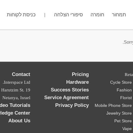
כניסת לקוחות
מה שם החנות שלך?
סיפורי הצלחה
חומרה
.gotpose.com
תמחור
|
.
Sorry
Contact
Pricing
Reta
Hardware
Interspace Ltd.
Cycle Stor
Success Stories
ad Harutzim St.
Fashion
Service Agreement
Netanya, Israel
Floris
deo Tutorials
Privacy Policy
Mobile Phone Store
ledge Center
Jewelry Stor
About Us
Pet Stor
Vape