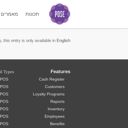
תכונות
מאמרים
GO
, this entry is only available in
English
Features
il Types
e POS
Cash Register
 POS
Customers
t POS
Loyalty Programs
 POS
Reports
e POS
Inventory
e POS
Employees
 POS
Benefits