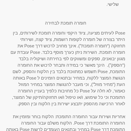
שלישי.
חומרה תומכת לבחירה
Pose לעיתים מציעה, ציוד היקפי וחומרה תומכת לשירותים, בין
היתר בצורה של חומרה לקופות רושמות, ציוד קצה, ושירותי
תחזוקה (“חומרה תומכת”). אינך מחויב לרכוש דרך Pose את
חומרה תומכת. השירות ניתן כערך מוסף בלבד. Pose עובדת עם
מגוון יבואנים, ספקים ומשווקים לפי בחירתה ושיקוליה בלבד
(“הספק”). הינך מאשר כי במידה ותבחר לרכוש את החומרה
התומכת, Pose תשמש כמתווכת בלבד בין הלקוח והספק, לשם
הנגשת המוצר ללקוח, במחיר ובתנאים הזמינים ל Pose באותה
העת (“מחיר מוזל”), וכי מעבר להנגשת המוצר במחיר המוזל
כאמור, לא חלה על Pose כל מחויבות כלפיך בעניין החומרה
התומכת וכי כל שימוש, ו/או טיפול ו/או תחזוקה/תיקון של המוצר,
לאחר הרכישה מהספק יתבצע ישירות בין הלקוח ובין הספק.
אחריות ושירות עבור החומרה התומכת: הלקוח בוחר ומזמין את
החומרה התומכת דרך Pose. הלקוח משלם עבור החומרה
התומכת דרך Pose במחיר ובתנאים העומדים לרשות Pose באותה