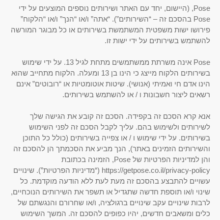
Pose, (היישום, יחד עם האתר ושירותים נוספים המוצעים על ידי
Pose בהסכם זה – “השירותים”). “אתה” ו/או “הנך” ו/או “הלקוח”
פירושו ישות משפטית המשתמשת בשירותים או כל מבוגר המורשה
להשתמש בשירותים על ידי ישות זו.
Pose אינה משרתת ממשתמשים מתחת לגיל 13. על ידי שימוש
בשירותים הלקוח מייצג כי הינו בן 13 ומעלה. הלקוח מתחייב שהוא
הינו אדם חי ואמיתי (אנושי). שיטות אוטומטיות או “רובוטים” אינם
רשאים ליצור חשבונות ו / או להשתמש בשירותים.
אנא קרא הסכם זה בקפידה. הסכם זה קובע את הגישה שלך
לשירותים ולשימוש בהם. עליך לקבל הסכם זה לפני השימוש
בשירותים. על ידי שימוש ו / או צפייה בשירותים (כולל כל התוכן
והשירותים הזמינים באתר), הנך מביע את הסכמתך הן להסכם זה
והן למדיניות הפרטיות של Pose, הזמינה בכתובת
https://getpose.co.il/privacy-policy (“מדיניות הפרטיות”). שינויים
עשויים להתבצע בהסכם זה מעת לעת ללא הודעה מוקדמת. כל
שינוי ו/או תוספת חדשה שתגדיל או תשפר את השירותים הנוכחיים,
לרבות שינויים עקב שינויים ברגולציה, ו/או שחרורם והנגשתם של
כלים ומשאבים חדשים, יהיו כפופים להסכם זה. המשך השימוש