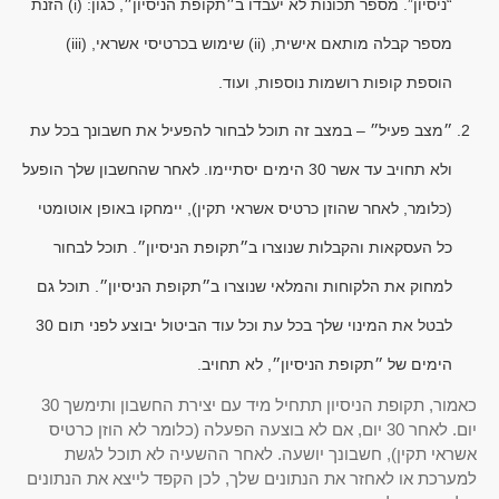
“ניסיון”. מספר תכונות לא יעבדו ב״תקופת הניסיון״, כגון: (i) הזנת
מספר קבלה מותאם אישית, (ii) שימוש בכרטיסי אשראי, (iii)
הוספת קופות רושמות נוספות, ועוד.
״מצב פעיל״ – במצב זה תוכל לבחור להפעיל את חשבונך בכל עת
ולא תחויב עד אשר 30 הימים יסתיימו. לאחר שהחשבון שלך הופעל
(כלומר, לאחר שהוזן כרטיס אשראי תקין), יימחקו באופן אוטומטי
כל העסקאות והקבלות שנוצרו ב״תקופת הניסיון״. תוכל לבחור
למחוק את הלקוחות והמלאי שנוצרו ב״תקופת הניסיון״. תוכל גם
לבטל את המינוי שלך בכל עת וכל עוד הביטול יבוצע לפני תום 30
הימים של ״תקופת הניסיון״, לא תחויב.
כאמור, תקופת הניסיון תתחיל מיד עם יצירת החשבון ותימשך 30
יום. לאחר 30 יום, אם לא בוצעה הפעלה (כלומר לא הוזן כרטיס
אשראי תקין), חשבונך יושעה. לאחר ההשעיה לא תוכל לגשת
למערכת או לאחזר את הנתונים שלך, לכן הקפד לייצא את הנתונים