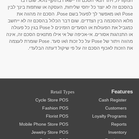
המקורית, ויתר תנאי הסכם זה יישארו בתוקף מלא. שום דבר
בהסכם זה לא יוצר כל יחסי שליחות, העסקה או שותפות בינך לבין
Pose ו/או מאפשר לך לפעול בשם Pose. הסכם זה מהווה את
מלוא ההסכמה בין הצדדים. שום דבר הכלול בהסכם זה לא ייחשב
כמגביל את הפעולות או הסעדים הזמינים ל Pose בגין כל פעולה
או התנהגות אסורים. אי-אכיפה של אי אילו מתנאים הסכם זה, אינה
מהווה ויתור של Pose על כל זכות ו/או סעד. Pose שומרת לעצמה
את הזכות לאכוף הסכם זה על פי שיקול דעתה הבלעדי.
Features
Retail Types
Cycle Store POS
Cash Register
Fashion POS
Customers
Florist POS
Loyalty Programs
Mobile Phone Store POS
Reports
Jewelry Store POS
Inventory