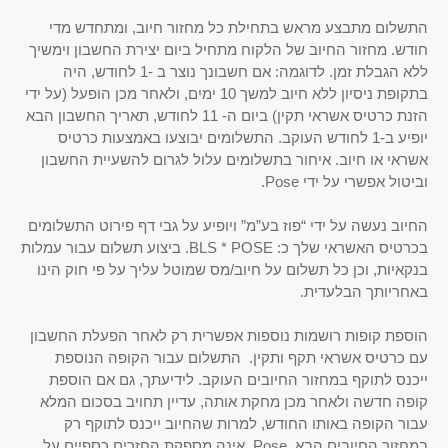
התשלום מתבצע מראש בתחילת כל מחזור חיוב, ומתחדש מדי
חודש. מחזור החיוב של הלקוח מתחיל ביום יצירת החשבון וימשיך
ללא הגבלת זמן. לדוגמה: אם חשבונך נוצר ב -1 לחודש, היה
בתקופת ניסיון ללא חיוב למשך 10 ימים, ולאחר מכן הופעל (על ידי
הזנת כרטיס אשראי תקין) ביום ה- 11 לחודש, תאריך החשבון הבא
יופיע ב-1 לחודש העוקב. התשלומים יבוצעו באמצעות כרטיס
אשראי או חיוב. איחור בתשלומים עלול לגרום להשעיית החשבון
וביטול אפשרי על ידי Pose.
החיוב נעשה על ידי “פוז בע”מ” ויופיע על גבי דף פירוט התשלומים
בכרטיס האשראי שלך כ: BLS * POSE. ביצוע תשלום עבור עמלות
בנקאיות, וכן כל תשלום על חיוב/מס שמוטל עליך על פי חוק הינו
באחריותך הבלעדית.
הוספת קופות רושמות נוספות אפשרית רק לאחר הפעלת החשבון
עם כרטיס אשראי תקף ותקין. התשלום עבור הקופה הנוספת
ייכנס לתוקף במחזור החיובים העוקב. לידיעתך, גם אם הוספת
קופה חדשה ולאחר מכן מחקת אותה, עדיין תחויב בסכום המלא
עבור הקופה באותו החודש, למרות שהחיוב ייכנס לתוקף רק
במחזור החיובים הבא. Pose אינה מספקת החזרים כספיים על