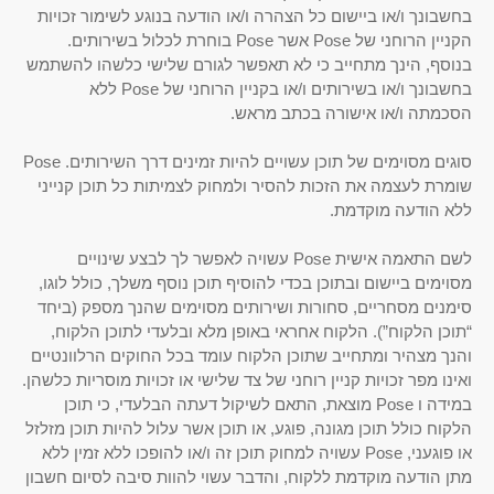
בחשבונך ו/או ביישום כל הצהרה ו/או הודעה בנוגע לשימור זכויות
הקניין הרוחני של Pose אשר Pose בוחרת לכלול בשירותים.
בנוסף, הינך מתחייב כי לא תאפשר לגורם שלישי כלשהו להשתמש
בחשבונך ו/או בשירותים ו/או בקניין הרוחני של Pose ללא
הסכמתה ו/או אישורה בכתב מראש.
סוגים מסוימים של תוכן עשויים להיות זמינים דרך השירותים. Pose
שומרת לעצמה את הזכות להסיר ולמחוק לצמיתות כל תוכן קנייני
ללא הודעה מוקדמת.
לשם התאמה אישית Pose עשויה לאפשר לך לבצע שינויים
מסוימים ביישום ובתוכן בכדי להוסיף תוכן נוסף משלך, כולל לוגו,
סימנים מסחריים, סחורות ושירותים מסוימים שהנך מספק (ביחד
“תוכן הלקוח”). הלקוח אחראי באופן מלא ובלעדי לתוכן הלקוח,
והנך מצהיר ומתחייב שתוכן הלקוח עומד בכל החוקים הרלוונטיים
ואינו מפר זכויות קניין רוחני של צד שלישי או זכויות מוסריות כלשהן.
במידה ו Pose מוצאת, התאם לשיקול דעתה הבלעדי, כי תוכן
הלקוח כולל תוכן מגונה, פוגע, או תוכן אשר עלול להיות תוכן מזלזל
או פוגעני, Pose עשויה למחוק תוכן זה ו/או להופכו ללא זמין ללא
מתן הודעה מוקדמת ללקוח, והדבר עשוי להוות סיבה לסיום חשבון