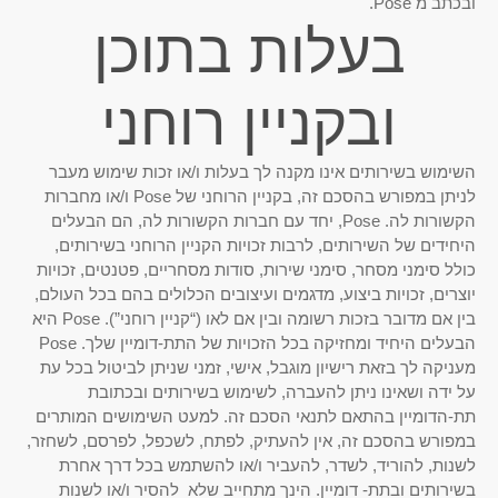
ובכתב מ Pose.
בעלות בתוכן
ובקניין רוחני
השימוש בשירותים אינו מקנה לך בעלות ו/או זכות שימוש מעבר
לניתן במפורש בהסכם זה, בקניין הרוחני של Pose ו/או מחברות
הקשורות לה. Pose, יחד עם חברות הקשורות לה, הם הבעלים
היחידים של השירותים, לרבות זכויות הקניין הרוחני בשירותים,
כולל סימני מסחר, סימני שירות, סודות מסחריים, פטנטים, זכויות
יוצרים, זכויות ביצוע, מדגמים ועיצובים הכלולים בהם בכל העולם,
בין אם מדובר בזכות רשומה ובין אם לאו (“קניין רוחני”). Pose היא
הבעלים היחיד ומחזיקה בכל הזכויות של התת-דומיין שלך. Pose
מעניקה לך בזאת רישיון מוגבל, אישי, זמני שניתן לביטול בכל עת
על ידה ושאינו ניתן להעברה, לשימוש בשירותים ובכתובת
תת-הדומיין בהתאם לתנאי הסכם זה. למעט השימושים המותרים
במפורש בהסכם זה, אין להעתיק, לפתח, לשכפל, לפרסם, לשחזר,
לשנות, להוריד, לשדר, להעביר ו/או להשתמש בכל דרך אחרת
בשירותים ובתת- דומיין. הינך מתחייב שלא להסיר ו/או לשנות