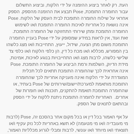
העת. רק לאחר ביצוע ההזמנה על ידי הלקוח, וביצוע התשלום
עבור החומרה התומכת, Pose תבצע את ההזמנה מהספק. הספק
אחראי על שילוח החומרה התומכת לבית העסק של הלקוח. Pose
אינה נושאת כל אחריות לאיכות החומרה התומכת ו/או לשימוש
החומרה התומכת ומתן שירותי התחזוקה של החומרה התומכת.
זאת ועוד, אין לראות במידע שמסופק על ידי Pose בעניין החומרה
התומכת משום מתן הצעה, שידול, ייעוץ, התחייבות ו/או מצג כלשהו
בין המפורש, מכללא ו/או מכח כל דין, הן כלפי הלקוח ו/או כלפי צד
שלישי כלשהו, לרבות מצג ו/או התחייבויות בנוגע לאיכות, אמינות,
מידת הדיוק, השלמות ורמת הביצוע של החומרה התומכת. Pose
אינה אחראית לכך שהחומרה התומכת תתאים לכל תכלית
המוגדרת על ידי הלקוח ואינה מעניקה אחריות לכך שהחומרה
התומכת מותאמת למערכת/יישום/שירותים של Pose בעתיד, או
שהחומרה התומכת תואמת להתקנים, תוכנות ו/או חומרות של
אחרים. האחריות לחומרה התומכת ניתנת ללקוח על ידי הספק
ובהתאם לתנאים של הספק.
על אף האמור בכל דין או בכל מקום אחר בהסכם זה, Pose (לרבות
מי מעובדיה ו/או מי מטעמה) לא תשא באחריות לכל נזק עקיף ו/או
תוצאתי ו/או מיוחד ו/או עונשי, לרבות ומבלי לגרוע מכלליות האמור,