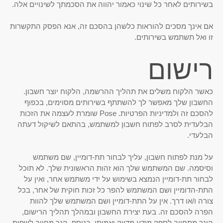
בשירותים לאחר כל שינוי כאמור יהווה את הסכמתך לשינויים אלה.
אם אינך מסכים להוראות כלשהן בהסכם זה, אנא הפסק התקשרות
זו ואל תשתמש בשירותים.
רישום
כאשר הלקוח משלים את תהליך ההרשמה, הלקוח יוצר חשבון.
החשבון שלך מאפשר לך להשתתף בשירותים מסוימים, בכפוף
להסכם זה ולמדיניות הפרטיות. Pose שומרת לעצמה את הזכות
הבלעדית לסרב לפתוח חשבון למשתמש, בהתאם לשיקול דעתה
הבלעדי.
על מנת לפתוח חשבון, עליך לבחור תת-דומיין, שם משתמש
וסיסמה. שם המשתמש שלך הוא זהות הראשונית שלך. לא תוכל
לבחור תת-דומיין הנמצא בשימוש על ידי משתמש אחר, ואין על
התת-הדומיין ושם המשתמש להפר כל זכות חוקית של אחר, בכל
צורה ו/או דרך. אין על התת-דומיין ושם המשתמש שלך להוות
הפרה להסכם זה. בעת יצירת החשבון ובמהלך תהליך הרישום,
הינך מתחייב לספק מידע מדויק ואמיתי. בנוסף, הנך מחייב לשפות