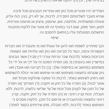
בציפיות שלך, וכן (ה) יתוקנו שגיאות כלשהן בשירותים.
הצדדים יהיו פטורים מכל נזק ו/או אחריות הנובעים מכל סיבה
שהיא מעבר לשליטתם הסבירה, לרבות, אך לא רק, בגין: כוח עליון,
פעולה ממשלתית, מלחמה, אש, שיטפון ,פיצוץ או מהומה אזרחית.
למען הסר ספק, שום דבר בסעיף זה לא פוטר את ללקוח מחובות
התשלום המוטלות עליו בהתאם להסכם זה.
שיפוי
הנך מתחייב לשפות ו/או להגן על Pose ו/או מי מעובדיה ו/או חברות
הקשורות עימה, כנגד כל תביעה ו/או נזק ו/או עלויות ו/או הוצאות
הכרוכות באמור (לרבות שכר טרחת עורכי דין סביר) אשר נובעים
במישרין ו/או בעקיפין מ: (א) הפרת הסכם זה על ידך או על ידי כל
משתמש במחשב או בסיסמה שלך; (ב) כל תביעה ו/או אובדן ו/או
נזק שנגרמו כתוצאה משימוש ו/או אי-שימוש ו/או אי יכולת להשתמש
ו/או ניסיון לשימוש באתר, לרבות כל עסקה שהלקוח מנהל ו/או
אמור לנהל; (ג) הפרה של כל חוק או תקנה; (ד) הפרתך (או הפרה
של כל תוכן של לקוח) מכל זכות של צד שלישי כלשהו, ​​לרבות, ללא
הגבלה, זכות קניין רוחני; או (ה) הפרה של כל חוק, תקנה, קניין
רוחני כתוצאה מההעברה או פרסום כל תוכן. הלקוח מסכים כי
השימוש באתר (לרבות, ללא הגבלה, מתן שירותים בקשר לאתר)