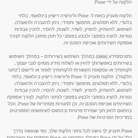
הלקוח על ידי Pose.
הלקוח מעניק בזאת ל- Pose וליורשיה רישיון בינלאומי, בלתי
בלעדי, ללא תמלוגים, מתמשך ותמידי, ניתן להעברה ולהאצלה,
לשימוש, להעתיק, להפיץ, לשדר, לשנות, להסיר, להכין עבודות
נגזרות, להציג בפומבי ולבצע בפומבי כל תוכן מתוכן הלקוח לצורך
אספקת השירותים ואכיפת הסכם זה.
נתונים/מידע (data) במהלך השימוש בשירותים – במהלך השימוש
בשירותים באפשרותך להזין או לשלוח מידע מסוים לגבי עצמך,
לקוחותיך או עסקאות הקשורות ללקוחותיך לאתר או ליישום (“נתוני
הלקוח”). הלקוח מעניק ל- Pose וליורשיה רישיון בינלאומי, בלתי
בלעדי, ללא תמלוגים, מתמשך ותמידי, ניתן להעברה ולהאצלה,
לשימוש, להעתיק, להפיץ, לשדר, לשנות, להסיר, להכין עבודות
נגזרות, להציג בפומבי ולבצע בפומבי לנתוני הלקוח, לצורך אספקת
השירותים ואכיפת הסכם זה, וכן למטרות מסחריות של Pose, הכל
בהתאם לחוק תוך שמירת פרטיות ובהתאם לשימושים המפורטים
במדיניות הפרטיות של Pose.
Pose תעניק לך גישה לכל נתוני הלקוח שלך, כפי שנעשה בדרך
כלל על ידי Pose במהלך התקופה ש- Pose מספקת את השירותים