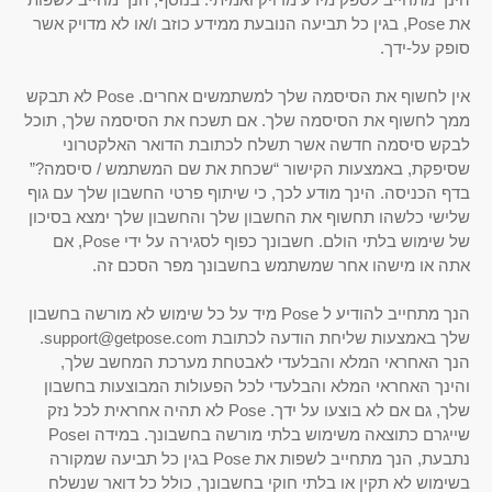
את Pose, בגין כל תביעה הנובעת ממידע כוזב ו/או לא מדויק אשר
סופק על-ידך.
אין לחשוף את הסיסמה שלך למשתמשים אחרים. Pose לא תבקש
ממך לחשוף את הסיסמה שלך. אם תשכח את הסיסמה שלך, תוכל
לבקש סיסמה חדשה אשר תשלח לכתובת הדואר האלקטרוני
שסיפקת, באמצעות הקישור “שכחת את שם המשתמש / סיסמה?”
בדף הכניסה. הינך מודע לכך, כי שיתוף פרטי החשבון שלך עם גוף
שלישי כלשהו תחשוף את החשבון שלך והחשבון שלך ימצא בסיכון
של שימוש בלתי הולם. חשבונך כפוף לסגירה על ידי Pose, אם
אתה או מישהו אחר שמשתמש בחשבונך מפר הסכם זה.
הנך מתחייב להודיע ל Pose ​​מיד על כל שימוש לא מורשה בחשבון
שלך ​​באמצעות שליחת הודעה לכתובת support@getpose.com.
הנך האחראי המלא והבלעדי לאבטחת מערכת המחשב שלך,
והינך האחראי המלא והבלעדי לכל הפעולות המבוצעות בחשבון
שלך, גם אם לא בוצעו על ידך. Pose לא תהיה אחראית לכל נזק
שייגרם כתוצאה משימוש בלתי מורשה בחשבונך. במידה וPose
נתבעת, הנך מתחייב לשפות את Pose בגין כל תביעה שמקורה
בשימוש לא תקין או בלתי חוקי בחשבונך, כולל כל דואר שנשלח