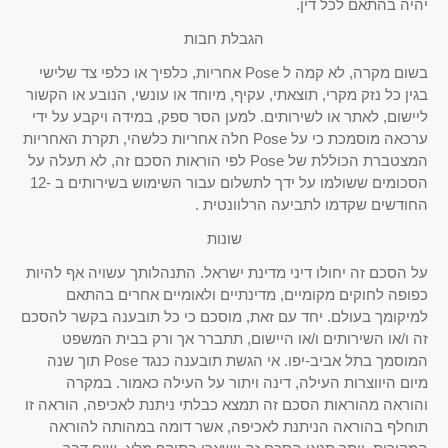
יהיה בהתאם לכל דין.
הגבלת חבות
בשום מקרה, לא קמה ל Pose אחריות, כלפיך או כלפי צד שלישי
בגין כל נזק מקרי, תוצאתי, עקיף, מיוחד או עונשי, הנובע או הקשור
ליישום, לאתר או לשירותים. למען הסר ספק, במידה ויקבע על ידי
ערכאה מוסמכת כי על Pose חלה אחריות כלשהי, תקרת האחריות
המצטברת הכוללת של Pose לפי הוראות הסכם זה, לא תעלה על
הסכומים ששולמו על ידך לתשלום עבור השימוש בשירותים ב -12
החודשים שקדמו לתביעה הרלוונטית .
שונות
על הסכם זה יחולו דיני מדינת ישראל. התנהלותך עשויה אף להיות
כפופה לחוקים מקומיים, מדינתיים ולאומיים אחרים בהתאם
למיקומך בעולם. יחד עם זאת, מוסכם כי כל תובענה בקשר להסכם
זה ו/או השירותים ו/או היישום, תתברר אך ורק בבית המשפט
המוסמך בתל אביב-יפו. אי הגשת תובענה כנגד Pose תוך שנה
מיום היווצרות העילה, דינה ויתור על העילה כאמור. במקרה
והוראה מהוראות הסכם זה תמצא כבלתי ניתנת לאכיפה, הוראה זו
תוחלף בהוראה הניתנת לאכיפה, אשר דומה במהותה להוראה