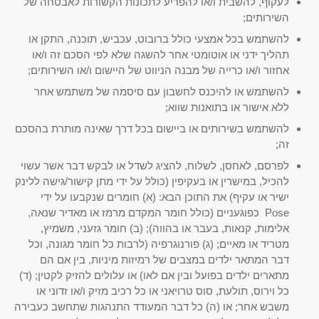
לעקוף, להשבית ו/או להפריע לתכונות הקשורות לאבטחה של
השירותים;
להשתמש בכל אמצעי כולל ברובוט, עכביש, תוכנה, התקן או
תהליך ידני או אוטומטי אחר להשגה שלא לפי הסכם זה ו/או
אחזור ו/או כרייה של מבנה הניווט של היישום ו/או השירותים;
להשתמש או להיכנס לחשבון עם סיסמה של משתמש אחר
ללא אישור או בתואנות שווא;
להשתמש בשירותים או ביישום בכל דרך שאינה מותרת בהסכם
זה;
לפרסם, לאחסן, לשלוח, להציג לשדל או לבקש דבר אשר עשוי
להכיל, במישרין או בעקיפין (כולל על ידי מתן קישור/גישה ללינק
ישיר או עקיף) את התוכן הבא: (א) חומרים שנקבעו על ידי
Pose כפוגעניים (כולל חומר המקדם מרמז או מאדיר שנאה,
אלימות, קנאות, בעבר או בהווה); (ב) חומר גזעני, משמיץ,
מטריד או מאיים; (ג) פורנוגרפיה (לרבות כל חומר מגונה, וכל
דבר המתאר ילדים במצבים של רמיזות מיניות, בין אם הם
מתארים ילדים בפועל ובין אם לאו) או עלולים להזיק לקטין; (ד)
כל וירוס, תולעת, סוס טרויאני או כל רכיב מזיק ו/או זדוני או
משבש אחר; או (ה) כל דבר המעודד התנהגות שתחשב כעבירה