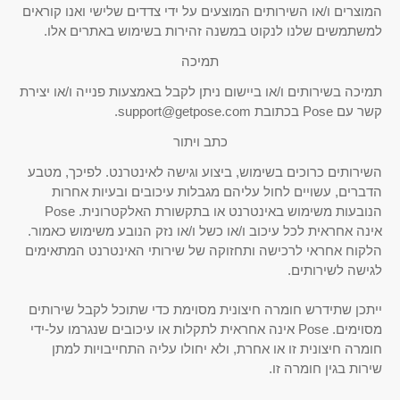
המוצרים ו/או השירותים המוצעים על ידי צדדים שלישי ואנו קוראים
למשתמשים שלנו לנקוט במשנה זהירות בשימוש באתרים אלו.
תמיכה
תמיכה בשירותים ו/או ביישום ניתן לקבל באמצעות פנייה ו/או יצירת
קשר עם Pose בכתובת support@getpose.com.
כתב ויתור
השירותים כרוכים בשימוש, ביצוע וגישה לאינטרנט. לפיכך, מטבע
הדברים, עשויים לחול עליהם מגבלות עיכובים ובעיות אחרות
הנובעות משימוש באינטרנט או בתקשורת האלקטרונית. Pose
אינה אחראית לכל עיכוב ו/או כשל ו/או נזק הנובע משימוש כאמור.
הלקוח אחראי לרכישה ותחזוקה של שירותי האינטרנט המתאימים
לגישה לשירותים.
ייתכן שתידרש חומרה חיצונית מסוימת כדי שתוכל לקבל שירותים
מסוימים. Pose אינה אחראית לתקלות או עיכובים שנגרמו על-ידי
חומרה חיצונית זו או אחרת, ולא יחולו עליה התחייבויות למתן
שירות בגין חומרה זו.