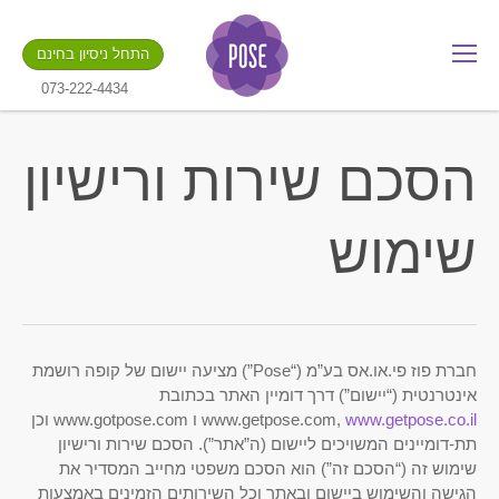
מה שם החנות שלך?
התחל ניסיון בחינם
.gotpose.com
GO
073-222-4434
הסכם שירות ורישיון
שימוש
חברת פוז פי.או.אס בע”מ (“Pose”) מציעה יישום של קופה רושמת
אינטרנטית (“יישום”) דרך דומיין האתר בכתובת
www.getpose.co.il
www.getpose.com,
ו www.gotpose.com וכן
תת-דומיינים המשויכים ליישום (ה”אתר”). הסכם שירות ורישיון
שימוש זה (“הסכם זה”) הוא הסכם משפטי מחייב המסדיר את
הגישה והשימוש ביישום ובאתר וכל השירותים הזמינים באמצעות