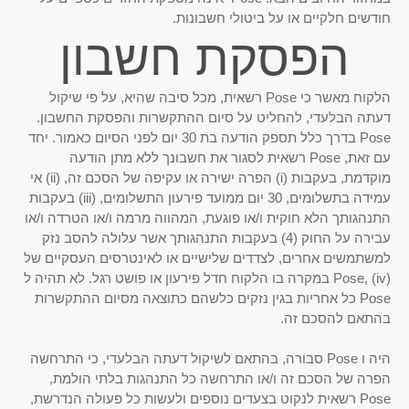
חודשים חלקיים או על ביטולי חשבונות.
הפסקת חשבון
הלקוח מאשר כי Pose רשאית, מכל סיבה שהיא, על פי שיקול
דעתה הבלעדי, להחליט על סיום ההתקשרות והפסקת החשבון.
Pose בדרך כלל תספק הודעה בת 30 יום לפני הסיום כאמור. יחד
עם זאת, Pose רשאית לסגור את חשבונך ללא מתן הודעה
מוקדמת, בעקבות (i) הפרה ישירה או עקיפה של הסכם זה, (ii) אי
עמידה בתשלומים, 30 יום ממועד פירעון התשלומים, (iii) בעקבות
התנהגותך הלא חוקית ו/או פוגעת, המהווה מרמה ו/או הטרדה ו/או
עבירה על החוק (4) בעקבות התנהגותך אשר עלולה להסב נזק
למשתמשים אחרים, לצדדים שלישיים או לאינטרסים העסקיים של
Pose, (iv) במקרה בו הלקוח חדל פירעון או פושט רגל. לא תהיה ל
Pose כל אחריות בגין נזקים כלשהם כתוצאה מסיום ההתקשרות
בהתאם להסכם זה.
היה ו Pose סבורה, בהתאם לשיקול דעתה הבלעדי, כי התרחשה
הפרה של הסכם זה ו/או התרחשה כל התנהגות בלתי הולמת,
Pose רשאית לנקוט בצעדים נוספים ולעשות כל פעולה הנדרשת,