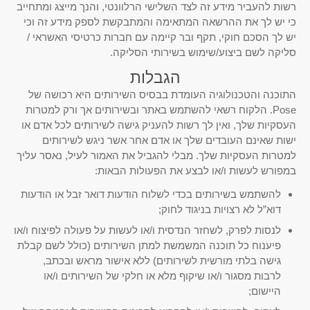
רשות להעביר מידע זה לצד השלישי הרלוונטי, והנך מייצג ומתחייב
כי יש לך את ההרשאה המתאימה והמתבקשת לספק מידע זה וכי
יש לך הסכם חוקי, תקף ובר קיימה עם חברות כרטיסי האשראי /
סליקה לשם ביצוע/שימוש בשירותי הסליקה.
הגבלות
התוכנה והטכנולוגיה העומדת בבסיס השירותים היא רכושה של
Pose. הלקוח רשאי להשתמש באתר ובשירותים אך ורק למטרות
העסקיות שלך, ואין לך רשות להעניק גישה לשירותים לכל אדם או
ישות שאינם העובדים שלך או אדם אחר אשר ניגש לשירותים
למטרות העסקיות שלך. מבלי להגביל את האמור לעיל, נאסר עליך
במפורש לעשות ו/או לבצע את הפעולות הבאות:
להשתמש בשירותים בכדי לשלוח הודעות דואר זבל או הודעות
דוא”ל לא רצויות בניגוד לחוק;
לנסות לפרק, לשחזר הנדסית ו/או לעשות על פעולה לפיצוח ו/או
פיענוח כל תוכנה המשמשת למתן השירותים (כולל לשם קבלת
גישה בלתי מורשית לשירותים) ללא אישור מראש ובכתב,
לרבות מסגור ו/או שיקוף מלא או חלקי של השירותים ו/או
היישום;