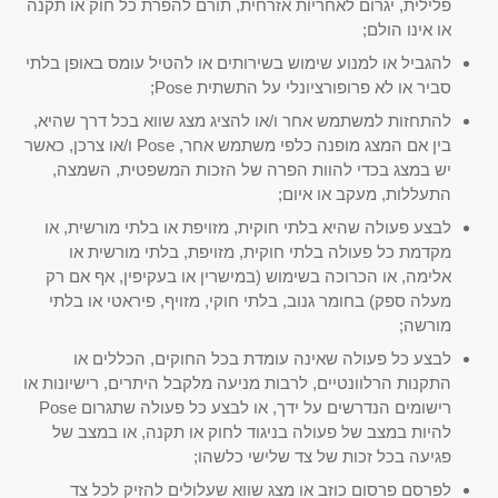
פלילית, יגרום לאחריות אזרחית, תורם להפרת כל חוק או תקנה
או אינו הולם;
להגביל או למנוע שימוש בשירותים או להטיל עומס באופן בלתי
סביר או לא פרופורציונלי על התשתית Pose;
להתחזות למשתמש אחר ו/או להציג מצג שווא בכל דרך שהיא,
בין אם המצג מופנה כלפי משתמש אחר, Pose ו/או צרכן, כאשר
יש במצג בכדי להוות הפרה של הזכות המשפטית, השמצה,
התעללות, מעקב או איום;
לבצע פעולה שהיא בלתי חוקית, מזויפת או בלתי מורשית, או
מקדמת כל פעולה בלתי חוקית, מזויפת, בלתי מורשית או
אלימה, או הכרוכה בשימוש (במישרין או בעקיפין, אף אם רק
מעלה ספק) בחומר גנוב, בלתי חוקי, מזויף, פיראטי או בלתי
מורשה;
לבצע כל פעולה שאינה עומדת בכל החוקים, הכללים או
התקנות הרלוונטיים, לרבות מניעה מלקבל היתרים, רישיונות או
רישומים הנדרשים על ידך, או לבצע כל פעולה שתגרום Pose
להיות במצב של פעולה בניגוד לחוק או תקנה, או במצב של
פגיעה בכל זכות של צד שלישי כלשהו;
לפרסם פרסום כוזב או מצג שווא שעלולים להזיק לכל צד