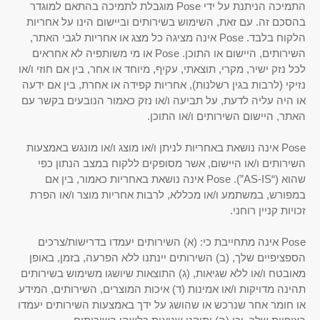
התמיכה הניתנת על ידי Pose מוגבלת לתמיכה בהתאם למוגדר
בהסכם זה. עם זאת, השימוש בשירותים וביישום הינו על אחריות
הלקוח בלבד. Pose אינה מציגה כל מצג או אחריות לגבי האתר,
השירותים, היישום או התוכן. Pose או מי משותפיה לא אחראים
לכל נזק ישיר, מקרי, תוצאתי, עקיף, מיוחד או אחר, בין אם חוזי ו/או
נזיקי (לרבות בגין רשלנות), אחריות קפידה או אחרת, בין אם ידעה
או היה עליה לדעת, על תביעה ו/או נזק כאמור הנובעים בקשר עם
האתר, היישום השירותים ו/או התוכן.
Pose אינה נושאת באחריות לניתן ו/או מוצג ו/או מונגש באמצעות
השירותים ו/או היישום, אשר מסופקים ללקוח במצב הנתון כפי
שהוא (“AS-IS”). Pose אינה נושאת באחריות כאמור, בין אם
במפורש, במשתמע ו/או מכללא, לרבות אחריות מוצר ו/או הפרת
זכויות קניין רוחני.
Pose אינה מתחייבת כי: (א) השירותים יעמדו בדרישות/צרכים
הספציפיים שלך, (ב) השירותים יינתנו ללא הפרעה, בזמן, באופן
מאובטח ו/או ללא שגיאות, (ג) התוצאות שיושגו משימוש בשירותים
תהינה מדויקות ו/או אמינות (ד) איכות המוצרים, השירותים, המידע
או חומר אחר שנרכש או שהושג על ידך באמצעות השירותים יעמדו