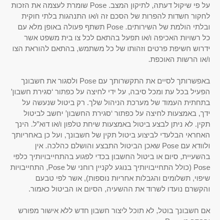
על פי שיקול דעתה, לתיקון המצב. Pose שומרת לעצמה את הזכות
לחקור חשדות להפרות של הסכם זה ו/או התנהגות בלתי חוקית
ובלתי הולמת של השירותים. Pose תשתף פעולה באופן מלא עם
כל רשויות האכיפה ו/או תפעל בהתאם לכל צו בית משפט אשר
ידרוש חשיפת פרטים וזהותו של כל משתמש, בהתאם להוראת הצו
ו/או הרשות האוכפת.
באפשרותך לסיים את התקשרותך עם Pose ולסגור את חשבונך
הפעיל בכל עת ומכל סיבה, על ידי לחיצה על כפתור ‘סגירת חשבון’
בתחתית העמוד של מערכת הניהול שלך. רק ביטול שנעשה על
ידך, באמצעות לחיצה על כפתור ‘סגירת החשבון’ יחשב לביטול
תקין. לא ניתן לבצע ביטול באמצעות שיחת טלפון ו/או דוא”ל. הינך
האחראי הבלעדי לביצוע ביטול תקין של חשבונך, ועל כן באחריותך
ולוודא עם Pose שאכן הביטול התבצע והושלם כהלכה. אין
בהשעיית, סיום או ביטול החשבון בכדי לפגוע בהתחייבויותיך כלפי
Pose (כולל התחייבויותיך בנוגע לקניין רוחני של Pose, התחייבויות
שיפוי, תשלומים והגבלות אחריות נוספות), אשר לפי טבעם
והקשרם נועדו לשרוד את ההשעיה, הסיום או הביטול כאמור.
אם חשבונך בוטל, לא תוכל ליצור חשבון חדש ללא אישור מפורש