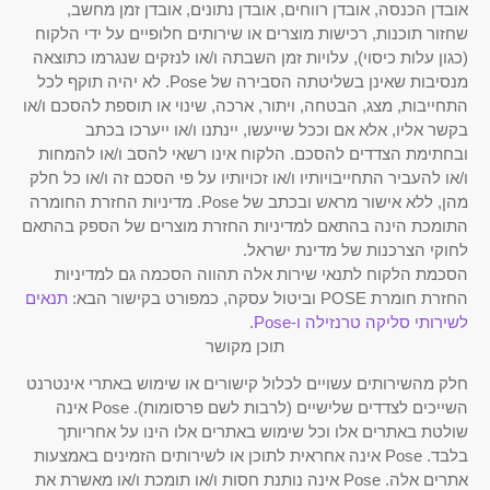
אובדן הכנסה, אובדן רווחים, אובדן נתונים, אובדן זמן מחשב,
שחזור תוכנות, רכישות מוצרים או שירותים חלופיים על ידי הלקוח
(כגון עלות כיסוי), עלויות זמן השבתה ו/או לנזקים שנגרמו כתוצאה
מנסיבות שאינן בשליטתה הסבירה של Pose. לא יהיה תוקף לכל
התחייבות, מצג, הבטחה, ויתור, ארכה, שינוי או תוספת להסכם ו/או
בקשר אליו, אלא אם וככל שייעשו, יינתנו ו/או ייערכו בכתב
ובחתימת הצדדים להסכם. הלקוח אינו רשאי להסב ו/או להמחות
ו/או להעביר התחייבויותיו ו/או זכויותיו על פי הסכם זה ו/או כל חלק
מהן, ללא אישור מראש ובכתב של Pose. מדיניות החזרת החומרה
התומכת הינה בהתאם למדיניות החזרת מוצרים של הספק בהתאם
לחוקי הצרכנות של מדינת ישראל.
הסכמת הלקוח לתנאי שירות אלה תהווה הסכמה גם למדיניות
החזרת חומרת POSE וביטול עסקה, כמפורט בקישור הבא:
תנאים
לשירותי סליקה טרנזילה ו-Pose
.
תוכן מקושר
חלק מהשירותים עשויים לכלול קישורים או שימוש באתרי אינטרנט
השייכים לצדדים שלישיים (לרבות לשם פרסומות). Pose אינה
שולטת באתרים אלו וכל שימוש באתרים אלו הינו על אחריותך
בלבד. Pose אינה אחראית לתוכן או לשירותים הזמינים באמצעות
אתרים אלה. Pose אינה נותנת חסות ו/או תומכת ו/או מאשרת את