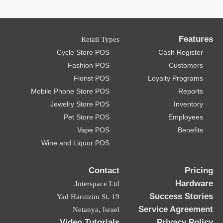
Features
Retail Types
Cycle Store POS
Cash Register
Fashion POS
Customers
Florist POS
Loyalty Programs
Mobile Phone Store POS
Reports
Jewelry Store POS
Inventory
Pet Store POS
Employees
Vape POS
Benefits
Wine and Liquor POS
Contact
Pricing
Hardware
Interspace Ltd.
Success Stories
19 Yad Harutzim St.
Service Agreement
Netanya, Israel
Video Tutorials
Privacy Policy