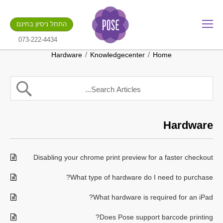
מה שם החנות שלך?
התחל ניסיון בחינם
.gotpose.com
GO
073-222-4434
/
/
Hardware
Knowledgecenter
Home
Hardware
Disabling your chrome print preview for a faster checkout
What type of hardware do I need to purchase?
What hardware is required for an iPad?
Does Pose support barcode printing?