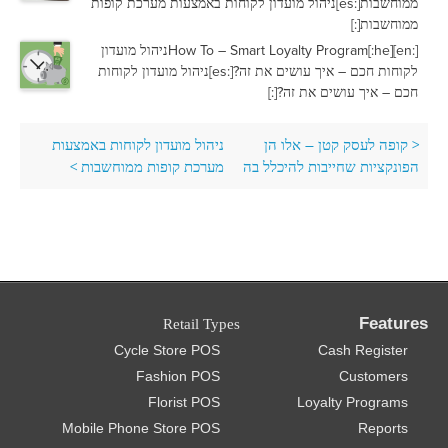
ממוחשבות[:es]ניהול מועדון לקוחות באמצעות מערכת קופות
ממוחשבות[:]
[:en]How To – Smart Loyalty Program[:he]ניהול מועדון
לקוחות חכם – איך עושים את זה?[:es]ניהול מועדון לקוחות
חכם – איך עושים את זה?[:]
<
קופה לעסק קטן – אלו הן
ניהול מועדון לקוחות באמצעות
הפונקציות שחייבות להיכלל בה
מערכת קופות ממוחשבות
>
Features
Retail Types
Cycle Store POS
Cash Register
Fashion POS
Customers
Florist POS
Loyalty Programs
Mobile Phone Store POS
Reports