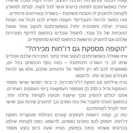
קופה חכמה ומתקדמת תורמת לעיצוב חווית לקוח טובה ואישית
יותר! באפשרותכם לפתוח כרטיס אישי לכל לקוח, לצרפו למועדון
לקוחות ולהעניק לו הטבות משתנות – בשגרה ובאירועים מיוחדים.
ומה באשר לניהול העובדים? הקופה תסייע לכם לנהל את הצוות
בצורה יעילה וחסכונית יותר! באפשרותכם לעקוב אחר שעות
הנוכחות של כל עובד, לתגמל עובדים בהתאם להיקף המכירות
שלהם וגם להעניק הרשאות בהתאם לסיווגים/תפקידים.
“הקופה מספקת גם דו”חות מכירה?”
איזו שאלה! באפשרותכם לעקוב אחר נתוני המכירות שלכם אונליין!
שימו לב כי השורה התחתונה – כמה כסף הכנסתם בכל יום,
מאפשרת לכם לא רק ללמוד על הרווחים שלכם, אלא גם להיות
מנהלים טובים יותר. לדוגמא:
נניח וגיליתם עם הפקת דו”ח מכירות, כי בימי חמישי ושישי מספר
העסקות גדול ב-100 (!) ממספר העסקאות בימי העסקים האחרים.
אתם יכולים להסיק מכך שישנה תנועת לקוחות גדולה יותר,
בהתאם תוכלו לתגבר את כוח האדם וכך להעניק שירות טוב ואישי
יותר לקהל לקוחותיכם
כמו כן, קופה רושמת לעסקים קטנים הכוללת פונקציית הפקת
דו”חות, תספק לכם נתונים נוספים, לדוגמא: כמה לקוחות שילמו
בכרטיס אשראי וכמה במזומן, באיזו שעה ביום בוצע מספר