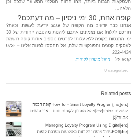
העסקאות הגבוה ביותר, מהו הרווח הגולמי המשוער שלכם וכן
הלאה…
קופה אחת, 30 ימי ניסיון – מה דעתכם?
אנחנו כבר יודעים מה הקופה של pose יודעת לעשות. וכעת?
תורכם לגלות! אנו מזמינים אתכם ליהנות מהטבה ייחודית של 30
ימי התנסות בקופה ללא עלות! לפרטים נוספים אודות קופה רושמת
לעסקים קטנים והפונקציות שלה, אל תהססו לפנות אלינו – 073-
222-4434
קראו על –
ניהול מועדון לקוחות
Uncategorized
Related posts
[:en]How To – Smart Loyalty Program[:he]קופה חכמה
לעסקים קטנים[:es]ניהול מועדון לקוחות חכם – איך עושים
את זה?[:]
[:en]Managing Loyalty Program Using Digital
POS[:he]ניהול מועדון לקוחות באמצעות מערכת קופות