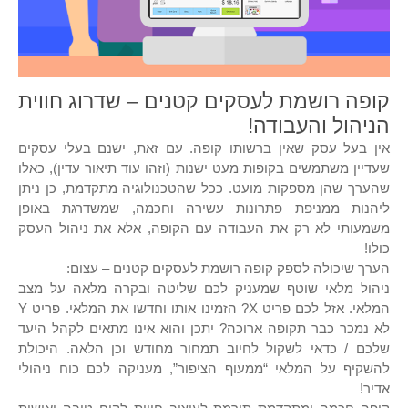
קופה רושמת לעסקים קטנים – שדרוג חווית
הניהול והעבודה!
אין בעל עסק שאין ברשותו קופה. עם זאת, ישנם בעלי עסקים
שעדיין משתמשים בקופות מעט ישנות (וזהו עוד תיאור עדין), כאלו
שהערך שהן מספקות מועט. ככל שהטכנולוגיה מתקדמת, כן ניתן
ליהנות ממניפת פתרונות עשירה וחכמה, שמשדרגת באופן
משמעותי לא רק את העבודה עם הקופה, אלא את ניהול העסק
כולו!
הערך שיכולה לספק קופה רושמת לעסקים קטנים – עצום:
ניהול מלאי שוטף שמעניק לכם שליטה ובקרה מלאה על מצב
המלאי. אזל לכם פריט X? הזמינו אותו וחדשו את המלאי. פריט Y
לא נמכר כבר תקופה ארוכה? יתכן והוא אינו מתאים לקהל היעד
שלכם / כדאי לשקול לחיוב תמחור מחודש וכן הלאה. היכולת
להשקיף על המלאי “ממעוף הציפור”, מעניקה לכם כוח ניהולי
אדיר!