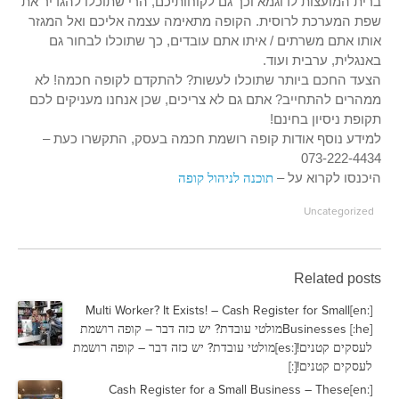
ברית המועצות לדוגמא וכך גם לקוחותיכם, הרי שתוכלו להגדיר את
שפת המערכת לרוסית. הקופה מתאימה עצמה אליכם ואל המגזר
אותו אתם משרתים / איתו אתם עובדים, כך שתוכלו לבחור גם
באנגלית, ערבית ועוד.
הצעד החכם ביותר שתוכלו לעשות? להתקדם לקופה חכמה! לא
ממהרים להתחייב? אתם גם לא צריכים, שכן אנחנו מעניקים לכם
תקופת ניסיון בחינם!
למידע נוסף אודות קופה רושמת חכמה בעסק, התקשרו כעת –
073-222-4434
היכנסו לקרוא על –
תוכנה לניהול קופה
Uncategorized
Related posts
[:en]Multi Worker? It Exists! – Cash Register for Small
Businesses [:he]מולטי עובדת? יש כזה דבר – קופה רושמת
לעסקים קטנים![:es]מולטי עובדת? יש כזה דבר – קופה רושמת
לעסקים קטנים![:]
[:en]Cash Register for a Small Business – These