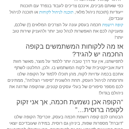
כפי שאתם מבינים, אינכם צריכים לעבוד בנפרד עם תוכנות
ייעודיות (תוכנת ניהול מלאי,
תוכנה לניהול לקוחות
או תוכנה לניהול
עובדים).
קופה רושמת
חכמה בעסק עונה על הצרכים המלאים (!) שלכם,
ומעניקה לכם את האפשרות לנהל טוב יותר ולהעניק שירות טוב
יותר!
אז מה ללקוחות המשתמשים בקופה
החכמה יש להגיד?
לתפישתנו, אין עוד דרך טובה יותר ללמוד על מוצר, מאשר חוות
דעת אובייקטיבית של לקוח המשתמש בו. ולכן, החלטנו לשתף
אתכם בכמה עדויות לקוח, מהן תוכלו ללמוד על הקופה שלנו
ותרומתה לניהול העסק. תחת הלשונית “סיפורי הצלחה”, ממתינים
לכם מספר סיפורים של בעלי עסקים קטנים, שהקופה שדרגה את
ניהולם בגדול!
“הקופה אכן נשמעת חכמה, אך אני זקוק
לקופה ברוסית…”
הבטחנו לכם קופה רושמת חכמה בעסק, זוכרים? הקופה שלנו
“דוברת” מספרות שפות, ביניהן גם רוסית. במידה שעובדיכם יוצאי