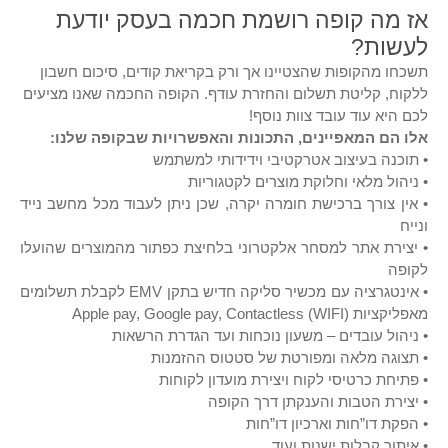
אז מה קופה רושמת חכמה בעסק יודעת
לעשות?
תשכחו מהקופות שהצטיינו אך ורק בקריאת קודים, סיכום חשבון
ללקוח, קליטת תשלום והחזרת עודף. הקופה החכמה שאנו מציעים
לכם היא עוד עובד צוות נוסף!
אלו הם המאפיינים, התכונות והאפשרויות שבקופה שלנו:
• תוכנה בעיצוב אטרקטיבי וידידותי למשתמש
• ניהול מלאי וחלוקת מוצרים לקטגוריות
• אין צורך ברכישת חומרה יקרה, שכן ניתן לעבוד מכל מחשב נייד
ונייח
• יצירת אתר למסחר אלקטרוני בלחיצת כפתור מהמוצרים שהועלו
לקופה
• אינטגרציה עם מכשיר סליקה חדיש בתקן EMV לקבלת תשלומים
מאפליקציות Apple pay, Google pay, Contactless (WIFI)
• ניהול עובדים – משעון נוכחות ועד הגדרת הרשאות
• תצוגה מלאה ומפורטת של סטטוס ההזמנות
• פתיחת כרטיסי לקוח ויצירת מועדון לקוחות
• יצירת הטבות והענקתן דרך הקופה
• הפקת דו”חות וארכיון דו”חות
• איתור קבלות ישנות ועוד…