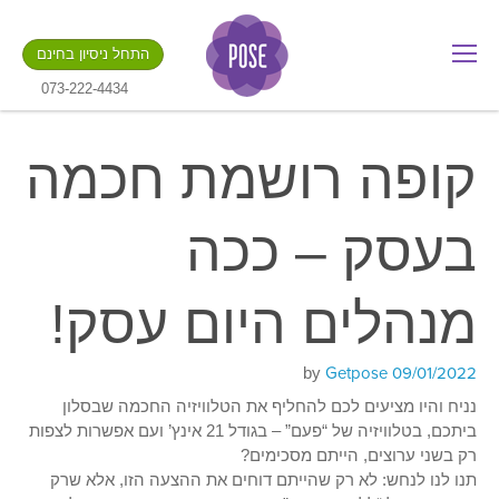
מה שם החנות שלך?
התחל ניסיון בחינם
.gotpose.com
GO
073-222-4434
קופה רושמת חכמה
בעסק – ככה
מנהלים היום עסק!
Posted
Getpose
by
09/01/2022
on
נניח והיו מציעים לכם להחליף את הטלוויזיה החכמה שבסלון
ביתכם, בטלוויזיה של “פעם” – בגודל 21 אינץ’ ועם אפשרות לצפות
רק בשני ערוצים, הייתם מסכימים?
תנו לנו לנחש: לא רק שהייתם דוחים את ההצעה הזו, אלא שרק