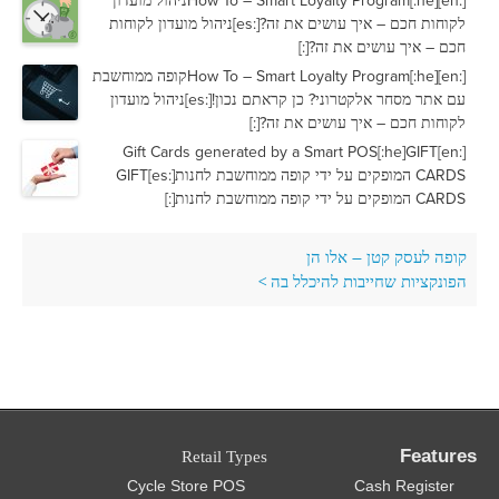
[:en]How To – Smart Loyalty Program[:he]ניהול מועדון
לקוחות חכם – איך עושים את זה?[:es]ניהול מועדון לקוחות
חכם – איך עושים את זה?[:]
[:en]How To – Smart Loyalty Program[:he]קופה ממוחשבת
עם אתר מסחר אלקטרוני? כן קראתם נכון![:es]ניהול מועדון
לקוחות חכם – איך עושים את זה?[:]
[:en]Gift Cards generated by a Smart POS[:he]GIFT
CARDS המופקים על ידי קופה ממוחשבת לחנות[:es]GIFT
CARDS המופקים על ידי קופה ממוחשבת לחנות[:]
קופה לעסק קטן – אלו הן
>
הפונקציות שחייבות להיכלל בה
Features
Retail Types
Cycle Store POS
Cash Register